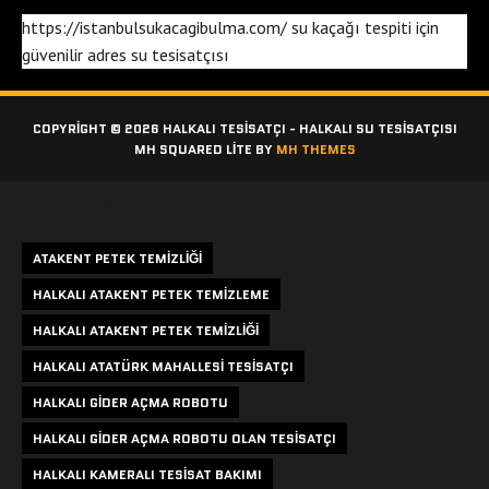
https://istanbulsukacagibulma.com/
su kaçağı tespiti
için
güvenilir adres
su tesisatçısı
COPYRIGHT © 2026 HALKALI TESISATÇI - HALKALI SU TESISATÇISI
MH SQUARED LITE BY
MH THEMES
Etiketler
ATAKENT PETEK TEMIZLIĞI
HALKALI ATAKENT PETEK TEMIZLEME
HALKALI ATAKENT PETEK TEMIZLIĞI
HALKALI ATATÜRK MAHALLESI TESISATÇI
HALKALI GIDER AÇMA ROBOTU
HALKALI GIDER AÇMA ROBOTU OLAN TESISATÇI
HALKALI KAMERALI TESISAT BAKIMI