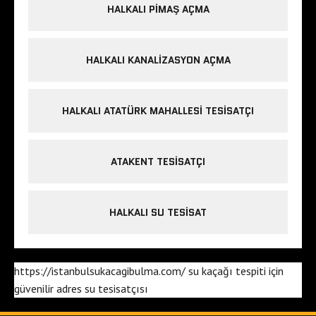
HALKALI PIMAŞ AÇMA
HALKALI KANALIZASYON AÇMA
HALKALI ATATÜRK MAHALLESI TESISATÇI
ATAKENT TESISATÇI
HALKALI SU TESISAT
https://istanbulsukacagibulma.com/
su kaçağı tespiti
için
güvenilir adres
su tesisatçısı