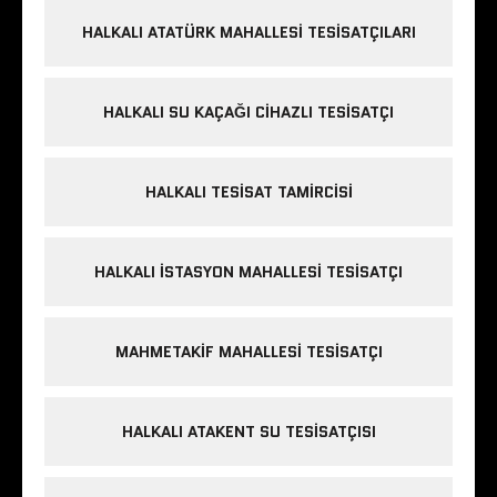
HALKALI ATATÜRK MAHALLESI TESISATÇILARI
HALKALI SU KAÇAĞI CIHAZLI TESISATÇI
HALKALI TESISAT TAMIRCISI
HALKALI İSTASYON MAHALLESI TESISATÇI
MAHMETAKIF MAHALLESI TESISATÇI
HALKALI ATAKENT SU TESISATÇISI