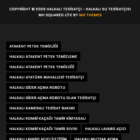
COPYRIGHT © 2026 HALKALI TESISATÇI - HALKALI SU TESISATÇISI
MH SQUARED LITE BY
MH THEMES
Etiketler
ATAKENT PETEK TEMIZLIĞI
HALKALI ATAKENT PETEK TEMIZLEME
HALKALI ATAKENT PETEK TEMIZLIĞI
HALKALI ATATÜRK MAHALLESI TESISATÇI
HALKALI GIDER AÇMA ROBOTU
HALKALI GIDER AÇMA ROBOTU OLAN TESISATÇI
HALKALI KAMERALI TESISAT BAKIMI
HALKALI KOMBI KAÇAĞI TAMIR KIMYASALI
HALKALI KOMBI KAÇAĞI TAMIR SIVISI
HALKALI LAVABO AÇICI
HALKALI LAVABO AÇICI ILETIŞIM
HALKALI MUTFAK AÇMA