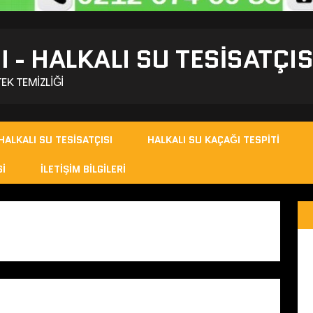
I - HALKALI SU TESISATÇIS
EK TEMIZLIĞI
HALKALI SU TESISATÇISI
HALKALI SU KAÇAĞI TESPITI
SI
İLETIŞIM BILGILERI