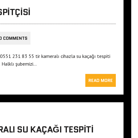
PITÇISI
0 COMMENTS
 0551 231 83 55 tir kameralı cihazla su kaçağı tespiti
at Halklı şubemizi…
READ MORE
ALI SU KAÇAĞI TESPITI