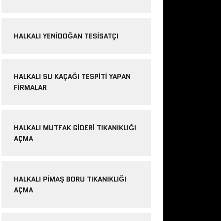
HALKALI YENIDOĞAN TESISATÇI
HALKALI SU KAÇAĞI TESPITI YAPAN
FIRMALAR
HALKALI MUTFAK GIDERI TIKANIKLIĞI
AÇMA
HALKALI PIMAŞ BORU TIKANIKLIĞI
AÇMA