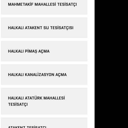
MAHMETAKIF MAHALLESI TESISATÇI
HALKALI ATAKENT SU TESISATÇISI
HALKALI PIMAŞ AÇMA
HALKALI KANALIZASYON AÇMA
HALKALI ATATÜRK MAHALLESI
TESISATÇI
ATAKENT TESISATÇI